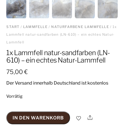
START
/
LAMMFELLE
/
NATURFARBENE LAMMFELLE
/ 1x
Lammfell natur-sandfarben (LN-610) – ein echtes Natur-
Lammfell
1x Lammfell natur-sandfarben (LN-
610) – ein echtes Natur-Lammfell
75,00
€
Der Versand innerhalb Deutschland ist kostenlos
Vorrätig
Share
IN DEN WARENKORB
1x