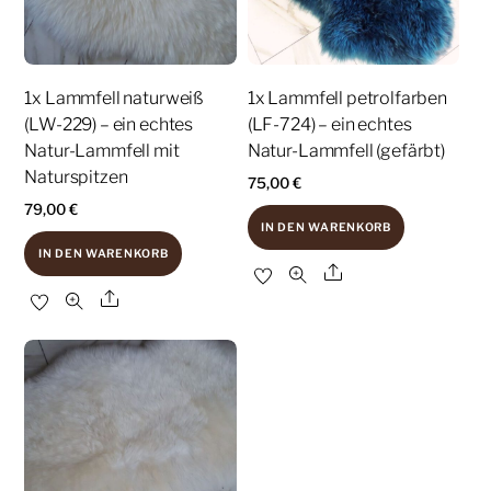
1x Lammfell naturweiß
1x Lammfell petrolfarben
(LW-229) – ein echtes
(LF-724) – ein echtes
Natur-Lammfell mit
Natur-Lammfell (gefärbt)
Naturspitzen
75,00
€
79,00
€
IN DEN WARENKORB
IN DEN WARENKORB
Share
Share