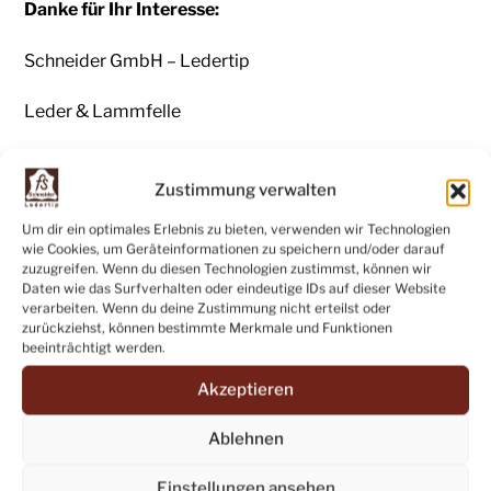
Danke für Ihr Interesse:
Schneider GmbH – Ledertip
Leder & Lammfelle
Seestr.11
Zustimmung verwalten
72074 Tübingen-Pfrondorf
Um dir ein optimales Erlebnis zu bieten, verwenden wir Technologien
wie Cookies, um Geräteinformationen zu speichern und/oder darauf
zuzugreifen. Wenn du diesen Technologien zustimmst, können wir
Daten wie das Surfverhalten oder eindeutige IDs auf dieser Website
verarbeiten. Wenn du deine Zustimmung nicht erteilst oder
Verkauf ab Betrieb
zurückziehst, können bestimmte Merkmale und Funktionen
beeinträchtigt werden.
in Tübingen-Pfrondorf, Seestrasse 11:
Akzeptieren
Di – Fr: 16 – 18 Uhr
Ablehnen
Sa: 11 – 13 Uhr
Einstellungen ansehen