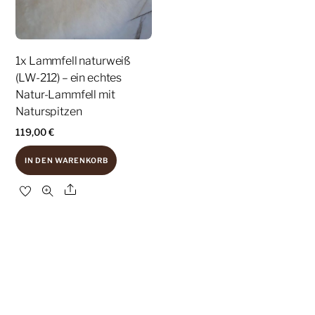
1x Lammfell naturweiß
(LW-212) – ein echtes
Natur-Lammfell mit
Naturspitzen
119,00
€
IN DEN WARENKORB
Share