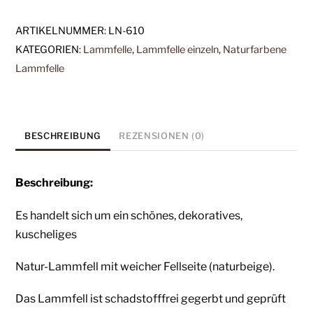
Lammfell
natur-
ARTIKELNUMMER:
LN-610
sandfarben
KATEGORIEN:
Lammfelle
,
Lammfelle einzeln
,
Naturfarbene
(LN-
Lammfelle
610)
-
ein
echtes
BESCHREIBUNG
REZENSIONEN (0)
Natur-
Lammfell
Beschreibung:
Menge
Es handelt sich um ein schönes, dekoratives,
kuscheliges
Natur-Lammfell mit weicher Fellseite (naturbeige).
Das Lammfell ist schadstofffrei gegerbt und geprüft