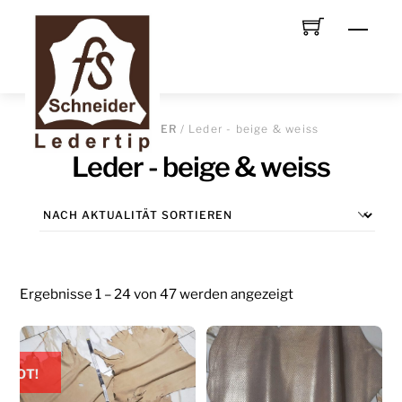
Skip
Men
to
content
START
/
LEDER
/ Leder - beige & weiss
Leder - beige & weiss
Nach
Ergebnisse 1 – 24 von 47 werden angezeigt
Aktualität
sortiert
EBOT!