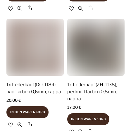
Share
Share
1x Lederhaut (DO-1184),
1x Lederhaut (ZH-1138),
hautfarben 0,6mm, nappa
perlmuttfarben 0,8mm,
nappa
20,00
€
17,00
€
IN DEN WARENKORB
IN DEN WARENKORB
Share