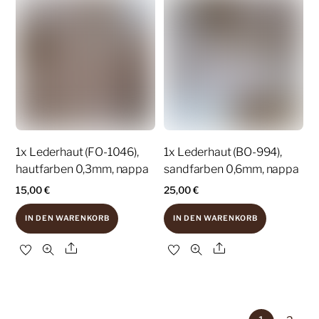
1x Lederhaut (FO-1046),
1x Lederhaut (BO-994),
hautfarben 0,3mm, nappa
sandfarben 0,6mm, nappa
15,00
€
25,00
€
IN DEN WARENKORB
IN DEN WARENKORB
Share
Share