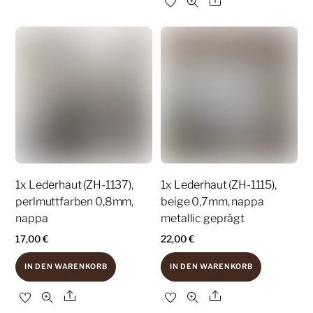
Share
1x Lederhaut (ZH-1137),
1x Lederhaut (ZH-1115),
perlmuttfarben 0,8mm,
beige 0,7mm, nappa
nappa
metallic geprägt
17,00
€
22,00
€
IN DEN WARENKORB
IN DEN WARENKORB
Share
Share