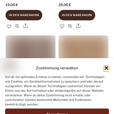
19,00
€
25,00
€
IN DEN WARENKORB
IN DEN WARENKORB
Share
Share
Zustimmung verwalten
Um dir ein optimales Erlebnis zu bieten, verwenden wir Technologien
wie Cookies, um Geräteinformationen zu speichern und/oder darauf
zuzugreifen. Wenn du diesen Technologien zustimmst, können wir
Daten wie das Surfverhalten oder eindeutige IDs auf dieser Website
1x Lederhaut (EO-1416),
1x Lederhaut (AO-1275),
verarbeiten. Wenn du deine Zustimmung nicht erteilst oder
hautfarben 0,7mm, nappa
weizenfarben 0,6mm,
zurückziehst, können bestimmte Merkmale und Funktionen
beeinträchtigt werden.
nappa
16,00
€
17,00
€