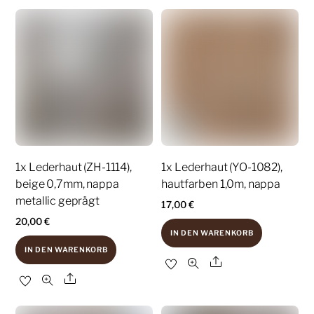
1x Lederhaut (ZH-1114),
1x Lederhaut (YO-1082),
beige 0,7mm, nappa
hautfarben 1,0m, nappa
metallic geprägt
17,00
€
20,00
€
IN DEN WARENKORB
IN DEN WARENKORB
Share
Share