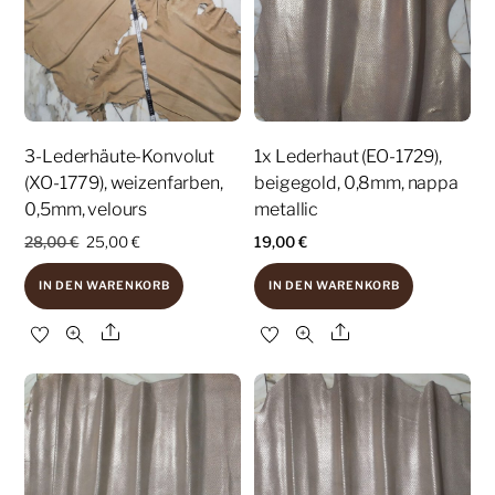
3-Lederhäute-Konvolut
1x Lederhaut (EO-1729),
(XO-1779), weizenfarben,
beigegold, 0,8mm, nappa
0,5mm, velours
metallic
Ursprünglicher
Aktueller
28,00
€
25,00
€
19,00
€
Preis
Preis
IN DEN WARENKORB
IN DEN WARENKORB
war:
ist:
28,00 €
25,00 €.
Share
Share