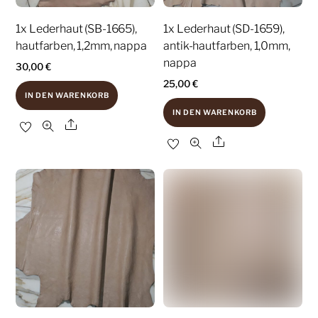
1x Lederhaut (SB-1665),
1x Lederhaut (SD-1659),
hautfarben, 1,2mm, nappa
antik-hautfarben, 1,0mm,
nappa
30,00
€
25,00
€
IN DEN WARENKORB
IN DEN WARENKORB
Share
Share