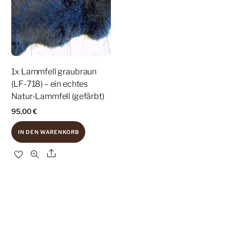
1x Lammfell graubraun
(LF-718) – ein echtes
Natur-Lammfell (gefärbt)
95,00
€
IN DEN WARENKORB
Share