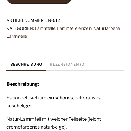
1x
Lammfell
cremefarbenes
ARTIKELNUMMER:
LN-612
naturbeige
KATEGORIEN:
Lammfelle
,
Lammfelle einzeln
,
Naturfarbene
(LN-
Lammfelle
612)
-
ein
echtes
BESCHREIBUNG
REZENSIONEN (0)
Natur-
Lammfell
Beschreibung:
Menge
Es handelt sich um ein schönes, dekoratives,
kuscheliges
Natur-Lammfell mit weicher Fellseite (leicht
cremefarbenes naturbeige).