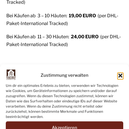
Tracked)
Bei Käufen ab 3 – 10 Häuten:
19,00 EURO
(per DHL-
Paket-International Tracked)
Bei Käufen ab 11 – 30 Häuten:
24,00 EURO
(per DHL-
Paket-International Tracked)
Versandkosten in die Schweiz und ausserhalb EU:
Zustimmung verwalten
1 Haut:
7,00 EURO
(per Warensendung-International
Um dir ein optimales Erlebnis zu bieten, verwenden wir Technologien
wie Cookies, um Geräteinformationen zu speichern und/oder darauf
Tracked)
zuzugreifen. Wenn du diesen Technologien zustimmst, können wir
Daten wie das Surfverhalten oder eindeutige IDs auf dieser Website
Bei Käufen ab 3 – 10 Häuten:
31,00 EURO
(per DHL-
verarbeiten. Wenn du deine Zustimmung nicht erteilst oder
zurückziehst, können bestimmte Merkmale und Funktionen
Paket-International Tracked)
beeinträchtigt werden.
Bei Käufen ab 11 – 30 Häuten:
37,00 EURO
(per DHL-
Akzeptieren