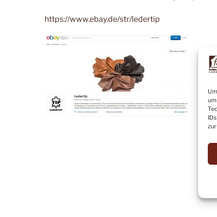
https://www.ebay.de/str/ledertip
Um 
um 
Tec
IDs
zur