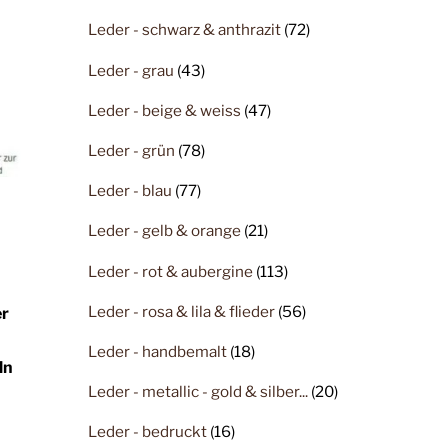
Leder - schwarz & anthrazit
(72)
Leder - grau
(43)
Leder - beige & weiss
(47)
Leder - grün
(78)
Leder - blau
(77)
Leder - gelb & orange
(21)
Leder - rot & aubergine
(113)
Leder - rosa & lila & flieder
(56)
er
Leder - handbemalt
(18)
ln
Leder - metallic - gold & silber...
(20)
Leder - bedruckt
(16)