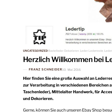
UNCATEGORIZED
Bastelleder
,
Dekorieren
,
Leder
,
Lederreste
,
Leder
Herzlich Willkommen bei Le
FRANZ SCHNEIDER
10. Mai 2016
Hier finden Sie eine große Auswahl an Lederres
zur Verarbeitung in verschiedenen Bereichen an
Taschenleder), Mittelalter Handwerk, für Acce
und Dekorieren.
Gerne, können Sie auch unseren Ebay Shop besuc