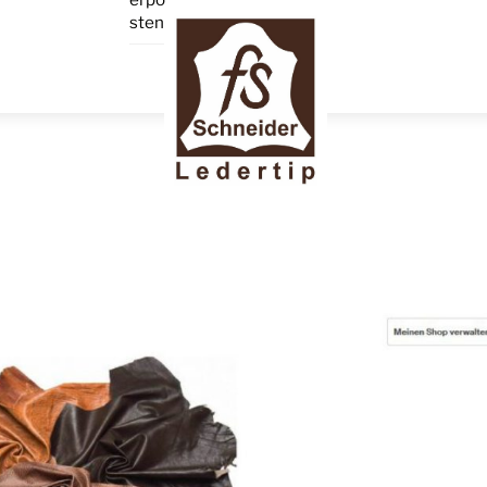
Menu
sten