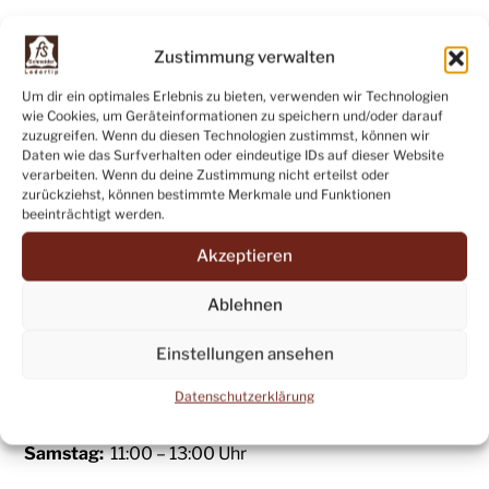
Das sind jedoch keine Mängel, sondern vielmehr ein
Zustimmung verwalten
Ausdruck der Natürlichkeit und der Einzigartigkeit
jeder einzelnen Lederhaut.
Um dir ein optimales Erlebnis zu bieten, verwenden wir Technologien
wie Cookies, um Geräteinformationen zu speichern und/oder darauf
zuzugreifen. Wenn du diesen Technologien zustimmst, können wir
Bei Fragen zum Produkt oder anderen Anfragen
Daten wie das Surfverhalten oder eindeutige IDs auf dieser Website
erreichen Sie uns:
verarbeiten. Wenn du deine Zustimmung nicht erteilst oder
zurückziehst, können bestimmte Merkmale und Funktionen
beeinträchtigt werden.
eMail:
leder@fsschneider.de
Akzeptieren
Telefon: +49 (07071) 83136
Ablehnen
Verkauf ab Betrieb
in Tübingen-Pfrondorf,
Seestrasse 11:
Einstellungen ansehen
Datenschutzerklärung
Dienstag bis Freitag:
16:00 – 18:00 Uhr
Samstag:
11:00 – 13:00 Uhr