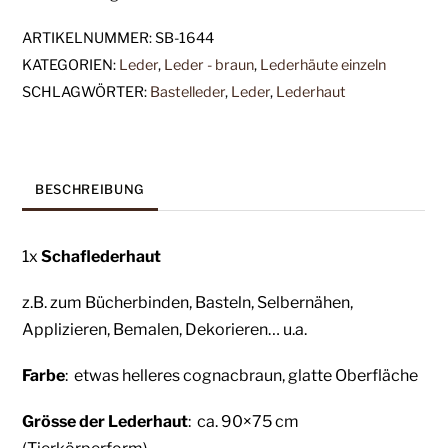
ARTIKELNUMMER:
SB-1644
KATEGORIEN:
Leder
,
Leder - braun
,
Lederhäute einzeln
SCHLAGWÖRTER:
Bastelleder
,
Leder
,
Lederhaut
BESCHREIBUNG
1x
Schaflederhaut
z.B. zum Bücherbinden, Basteln, Selbernähen,
Applizieren, Bemalen, Dekorieren… u.a.
Farbe
: etwas helleres cognacbraun
,
glatte Oberfläche
Grösse der Lederhaut
: ca. 90×75
cm