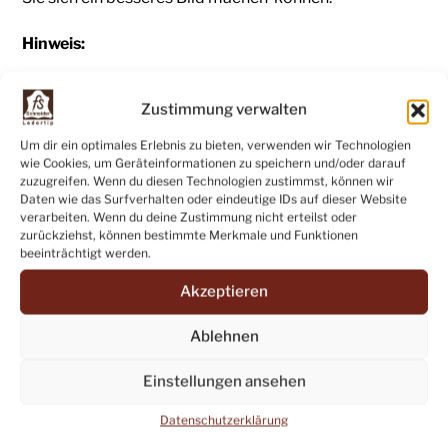
Hinweis:
Leder ist ein langlebiges Naturprodukt und kann
Zustimmung verwalten
deshalb leicht Schrammen, Kratzer, Abschürfungen,
Lochstellen aufweisen. Das sind jedoch keine Mängel,
Um dir ein optimales Erlebnis zu bieten, verwenden wir Technologien
wie Cookies, um Geräteinformationen zu speichern und/oder darauf
sondern vielmehr ein Ausdruck der Natürlichkeit und
zuzugreifen. Wenn du diesen Technologien zustimmst, können wir
der Einzigartigkeit jeder einzelnen Lederhaut.
Daten wie das Surfverhalten oder eindeutige IDs auf dieser Website
verarbeiten. Wenn du deine Zustimmung nicht erteilst oder
zurückziehst, können bestimmte Merkmale und Funktionen
Bei Fragen zum Produkt oder andern Anfragen
beeinträchtigt werden.
erreichen Sie uns:
Akzeptieren
eMail:
leder@fsschneider.de
Ablehnen
Telefon: +49 (07071) 83136
Einstellungen ansehen
Verkauf ab Betrieb
in Tübingen-Pfrondorf,
Datenschutzerklärung
Seestrasse11: