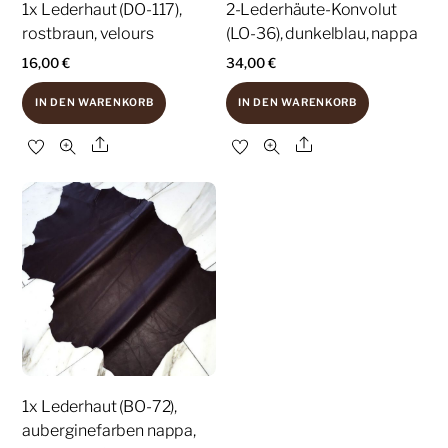
1x Lederhaut (DO-117),
2-Lederhäute-Konvolut
rostbraun, velours
(LO-36), dunkelblau, nappa
16,00
€
34,00
€
IN DEN WARENKORB
IN DEN WARENKORB
Share
Share
1x Lederhaut (BO-72),
auberginefarben nappa,