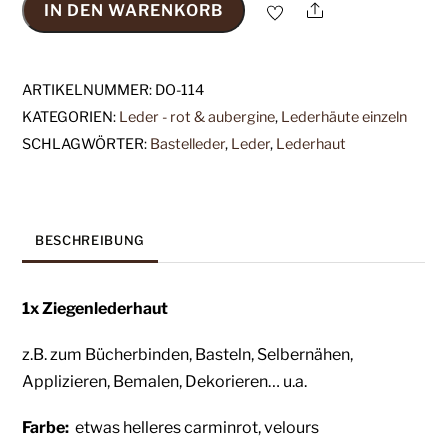
Share
IN DEN WARENKORB
1x
Lederhaut
(DO-
ARTIKELNUMMER:
DO-114
114),
KATEGORIEN:
Leder - rot & aubergine
,
Lederhäute einzeln
carminrot,
SCHLAGWÖRTER:
Bastelleder
,
Leder
,
Lederhaut
velours
Menge
BESCHREIBUNG
1x Ziegenlederhaut
z.B. zum Bücherbinden, Basteln, Selbernähen,
Applizieren, Bemalen, Dekorieren… u.a.
Farbe:
etwas helleres carminrot, velours