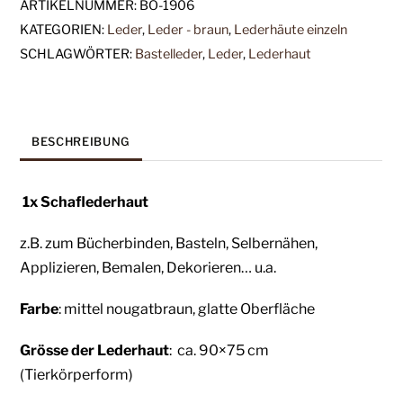
ARTIKELNUMMER:
BO-1906
KATEGORIEN:
Leder
,
Leder - braun
,
Lederhäute einzeln
SCHLAGWÖRTER:
Bastelleder
,
Leder
,
Lederhaut
BESCHREIBUNG
1x Schaflederhaut
z.B. zum Bücherbinden, Basteln, Selbernähen,
Applizieren, Bemalen, Dekorieren… u.a.
Farbe
: mittel nougatbraun, glatte O
berfläche
Grösse der Lederhaut
: ca. 90×75
cm
(Tierkörperform)