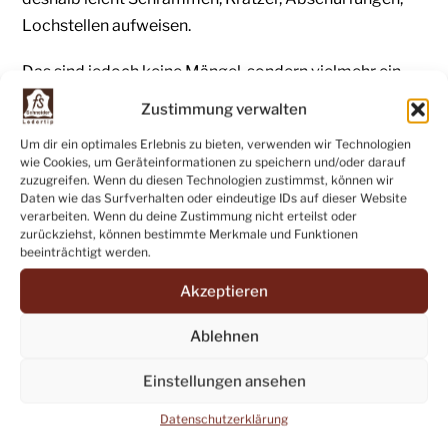
Lochstellen aufweisen.
Das sind jedoch keine Mängel, sondern vielmehr ein
Ausdruck der Natürlichkeit und der Einzigartigkeit
Zustimmung verwalten
jeder einzelnen Lederhaut.
Um dir ein optimales Erlebnis zu bieten, verwenden wir Technologien
wie Cookies, um Geräteinformationen zu speichern und/oder darauf
Bei Fragen zum Produkt oder anderen Anfragen
zuzugreifen. Wenn du diesen Technologien zustimmst, können wir
erreichen Sie uns:
Daten wie das Surfverhalten oder eindeutige IDs auf dieser Website
verarbeiten. Wenn du deine Zustimmung nicht erteilst oder
zurückziehst, können bestimmte Merkmale und Funktionen
eMail:
leder@fsschneider.de
beeinträchtigt werden.
Telefon: +49 (07071) 83136
Akzeptieren
Ablehnen
Verkauf ab Betrieb
in Tübingen-Pfrondorf,
Seestrasse 11:
Einstellungen ansehen
Dienstag bis Freitag:
16:00 – 18:00 Uhr
Datenschutzerklärung