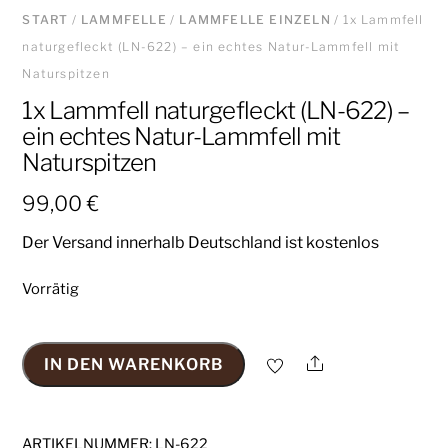
START
/
LAMMFELLE
/
LAMMFELLE EINZELN
/ 1x Lammfell
naturgefleckt (LN-622) – ein echtes Natur-Lammfell mit
Naturspitzen
1x Lammfell naturgefleckt (LN-622) –
ein echtes Natur-Lammfell mit
Naturspitzen
99,00
€
Der Versand innerhalb Deutschland ist kostenlos
Vorrätig
Share
IN DEN WARENKORB
1x
Lammfell
naturgefleckt
ARTIKELNUMMER:
LN-622