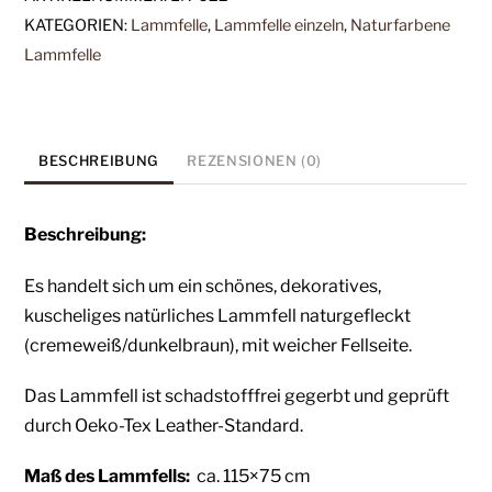
(LN-
KATEGORIEN:
Lammfelle
,
Lammfelle einzeln
,
Naturfarbene
622)
Lammfelle
-
ein
echtes
Natur-
BESCHREIBUNG
REZENSIONEN (0)
Lammfell
mit
Beschreibung:
Naturspitzen
Menge
Es handelt sich um ein schönes, dekoratives,
kuscheliges natürliches Lammfell naturgefleckt
(cremeweiß/dunkelbraun), mit weicher Fellseite.
Das Lammfell ist schadstofffrei gegerbt und geprüft
durch Oeko-Tex Leather-Standard.
Maß des Lammfells:
ca. 115×75 cm