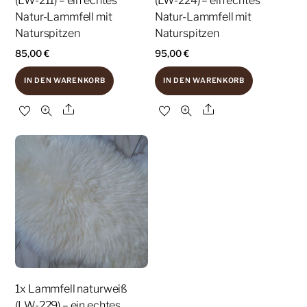
(LW-211) – ein echtes
(LW-224) – ein echtes
Natur-Lammfell mit
Natur-Lammfell mit
Naturspitzen
Naturspitzen
85,00
€
95,00
€
IN DEN WARENKORB
IN DEN WARENKORB
Share
Share
1x Lammfell naturweiß
(LW-229) – ein echtes