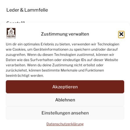
Leder & Lammfelle
Seestr.11
Zustimmung verwalten
72074 Tübingen-Pfrondorf
Um dir ein optimales Erlebnis zu bieten, verwenden wir Technologien
wie Cookies, um Geräteinformationen zu speichern und/oder darauf
zuzugreifen. Wenn du diesen Technologien zustimmst, können wir
Daten wie das Surfverhalten oder eindeutige IDs auf dieser Website
Verkauf ab Betrieb
verarbeiten. Wenn du deine Zustimmung nicht erteilst oder
zurückziehst, können bestimmte Merkmale und Funktionen
beeinträchtigt werden.
in Tübingen-Pfrondorf, Seestrasse 11:
Akzeptieren
Di – Fr: 16 – 18 Uhr
Ablehnen
Sa: 11 – 13 Uhr
Einstellungen ansehen
Tel: (07071) 83136
Datenschutzerklärung