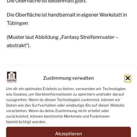
Die Oberfläche ist seidenmatt glatt.
Die Oberfläche ist handbemalt in eigener Werkstatt in
Tübingen
(Muster laut Abbildung „Fantasy Streifenmuster –
abstrakt“).
Hinweis:
Zustimmung verwalten
Leder ist ein langlebiges Naturprodukt und kann
Um dir ein optimales Erlebnis zu bieten, verwenden wir Technologien
wie Cookies, um Geräteinformationen zu speichern und/oder darauf
deshalb leicht Schrammen, Kratzer, Abschürfungen,
zuzugreifen. Wenn du diesen Technologien zustimmst, können wir
Lochstellen aufweisen.
Daten wie das Surfverhalten oder eindeutige IDs auf dieser Website
verarbeiten. Wenn du deine Zustimmung nicht erteilst oder
zurückziehst, können bestimmte Merkmale und Funktionen
Das sind jedoch keine Mängel, sondern vielmehr ein
beeinträchtigt werden.
Ausdruck der Natürlichkeit und der Einzigartigkeit
Akzeptieren
jeder einzelnen Lederhaut.