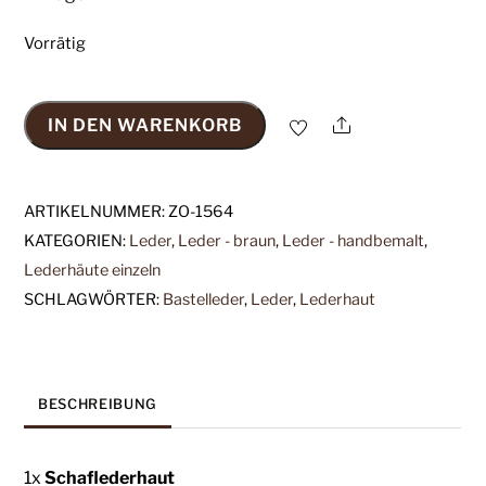
Vorrätig
Share
IN DEN WARENKORB
1x
Lederhaut
(ZO-
ARTIKELNUMMER:
ZO-1564
1564),
KATEGORIEN:
Leder
,
Leder - braun
,
Leder - handbemalt
,
tabakbraun
Lederhäute einzeln
&
SCHLAGWÖRTER:
Bastelleder
,
Leder
,
Lederhaut
naturbeige,
1,0mm,
nappa
handbemalt
BESCHREIBUNG
Menge
1x
Schaflederhaut