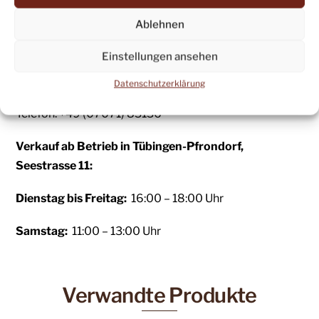
Ablehnen
Bei Fragen zum Produkt oder anderen Anfragen
erreichen Sie uns:
Einstellungen ansehen
eMail:
leder@fsschneider.de
Datenschutzerklärung
Telefon: +49 (07071) 83136
Verkauf ab Betrieb
in Tübingen-Pfrondorf,
Seestrasse 11:
Dienstag bis Freitag:
16:00 – 18:00 Uhr
Samstag:
11:00 – 13:00 Uhr
Verwandte Produkte