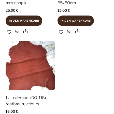
mm, nappa
65x50cm
25,00
€
15,00
€
IN DEN WARENKORB
IN DEN WARENKORB
Share
Share
1x Lederhaut (DO-118),
rostbraun, velours
16,00
€