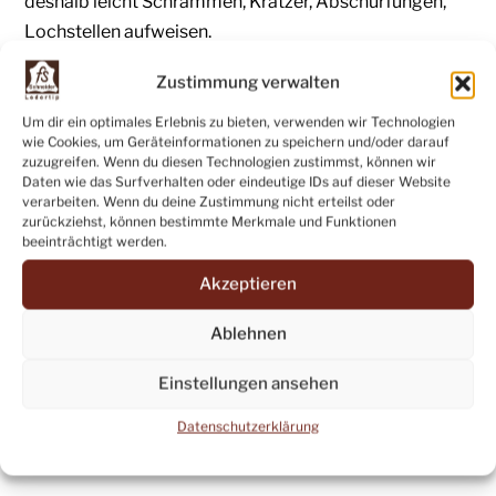
deshalb leicht Schrammen, Kratzer, Abschürfungen,
Lochstellen aufweisen.
Das sind jedoch keine Mängel, sondern vielmehr ein
Zustimmung verwalten
Ausdruck der Natürlichkeit und der Einzigartigkeit
Um dir ein optimales Erlebnis zu bieten, verwenden wir Technologien
jeder einzelnen Lederhaut.
wie Cookies, um Geräteinformationen zu speichern und/oder darauf
zuzugreifen. Wenn du diesen Technologien zustimmst, können wir
Daten wie das Surfverhalten oder eindeutige IDs auf dieser Website
Bei Fragen zum Produkt oder anderen Anfragen
verarbeiten. Wenn du deine Zustimmung nicht erteilst oder
zurückziehst, können bestimmte Merkmale und Funktionen
erreichen Sie uns:
beeinträchtigt werden.
eMail:
leder@fsschneider.de
Akzeptieren
Telefon: +49 (07071) 83136
Ablehnen
Verkauf ab Betrieb
in Tübingen-Pfrondorf,
Einstellungen ansehen
Seestrasse 11:
Datenschutzerklärung
Dienstag bis Freitag:
16:00 – 18:00 Uhr