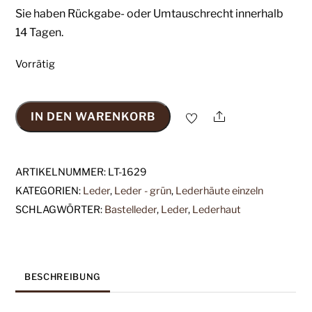
Sie haben Rückgabe- oder Umtauschrecht innerhalb
14 Tagen.
Vorrätig
Share
IN DEN WARENKORB
1x
Lederhaut
(LT-
ARTIKELNUMMER:
LT-1629
1629),
KATEGORIEN:
Leder
,
Leder - grün
,
Lederhäute einzeln
mintgrün,
SCHLAGWÖRTER:
Bastelleder
,
Leder
,
Lederhaut
0,7mm,
nappa
Menge
BESCHREIBUNG