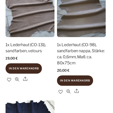
1x Lederhaut (CO-131),
1x Lederhaut (CO-98),
sandfarben, velours
sandfarben nappa, Stärke:
ca. 0,6mm, Maß: ca.
19,00
€
80x75cm
IN DEN WARENKORB
20,00
€
Share
IN DEN WARENKORB
Share