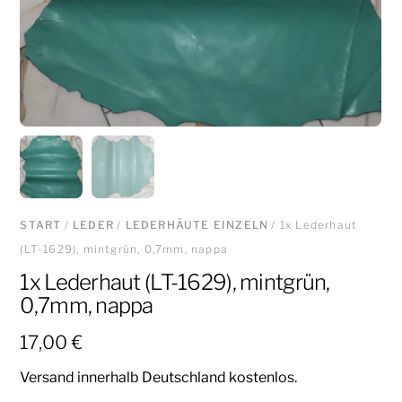
START
/
LEDER
/
LEDERHÄUTE EINZELN
/ 1x Lederhaut
(LT-1629), mintgrün, 0,7mm, nappa
1x Lederhaut (LT-1629), mintgrün,
0,7mm, nappa
17,00
€
Versand innerhalb Deutschland kostenlos.