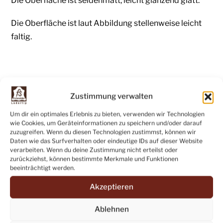
Die Oberfläche ist seidenmatt, leicht glänzend glatt.
Die Oberfläche ist laut Abbildung stellenweise leicht
faltig.
Hinweis:
Zustimmung verwalten
Leder ist ein langlebiges Naturprodukt und kann
Um dir ein optimales Erlebnis zu bieten, verwenden wir Technologien
deshalb leicht Schrammen, Kratzer, Abschürfungen,
wie Cookies, um Geräteinformationen zu speichern und/oder darauf
Lochstellen aufweisen.
zuzugreifen. Wenn du diesen Technologien zustimmst, können wir
Daten wie das Surfverhalten oder eindeutige IDs auf dieser Website
verarbeiten. Wenn du deine Zustimmung nicht erteilst oder
Das sind jedoch keine Mängel, sondern vielmehr ein
zurückziehst, können bestimmte Merkmale und Funktionen
beeinträchtigt werden.
Ausdruck der Natürlichkeit und der Einzigartigkeit
jeder einzelnen Lederhaut.
Akzeptieren
Bei Fragen zum Produkt oder anderen Anfragen
Ablehnen
erreichen Sie uns: