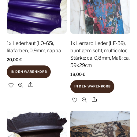
1x Lederhaut (LO-65),
1x Lemaro Leder (LE-59),
lilafarben, 0,9mm, nappa
bunt gemischt, multicolor,
Stärke: ca. 0,8mm, Maß: ca.
20,00
€
59x29cm
IN DEN WARENKORB
18,00
€
Share
IN DEN WARENKORB
Share