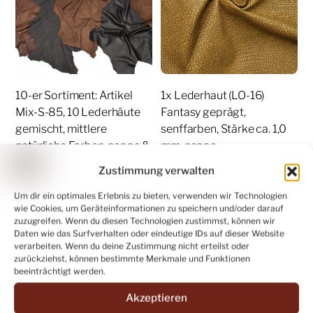
10-er Sortiment: Artikel
1x Lederhaut (LO-16)
Mix-S-85, 10 Lederhäute
Fantasy geprägt,
gemischt, mittlere
senffarben, Stärke ca. 1,0
natürliche Farben, nappa &
mm, nappa
nubuk & velours (beliebter
22,00
€
Zustimmung verwalten
Artikel)
WEITERLESEN
Um dir ein optimales Erlebnis zu bieten, verwenden wir Technologien
75,60
€
wie Cookies, um Geräteinformationen zu speichern und/oder darauf
zuzugreifen. Wenn du diesen Technologien zustimmst, können wir
Share
IN DEN WARENKORB
Daten wie das Surfverhalten oder eindeutige IDs auf dieser Website
verarbeiten. Wenn du deine Zustimmung nicht erteilst oder
Share
zurückziehst, können bestimmte Merkmale und Funktionen
beeinträchtigt werden.
Akzeptieren