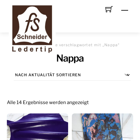
Skip
Men
to
content
START
/ Produkte verschlagwortet mit „Nappa“
Nappa
Nach
Alle 14 Ergebnisse werden angezeigt
Aktualität
sortiert