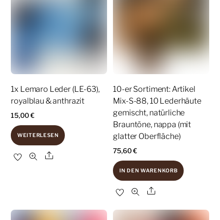
1x Lemaro Leder (LE-63),
10-er Sortiment: Artikel
royalblau & anthrazit
Mix-S-88, 10 Lederhäute
gemischt, natürliche
15,00
€
Brauntöne, nappa (mit
glatter Oberfläche)
WEITERLESEN
75,60
€
Share
IN DEN WARENKORB
Share