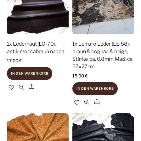
1x Lederhaut (LO-70),
1x Lemaro Leder (LE-58),
antik-moccabraun nappa
braun & cognac & beige,
Stärke: ca. 0,8mm, Maß: ca.
17,00
€
57x27cm
IN DEN WARENKORB
15,00
€
Share
IN DEN WARENKORB
Share