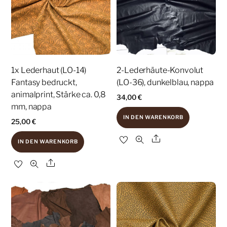
1x Lederhaut (LO-14)
2-Lederhäute-Konvolut
Fantasy bedruckt,
(LO-36), dunkelblau, nappa
animalprint, Stärke ca. 0,8
34,00
€
mm, nappa
IN DEN WARENKORB
25,00
€
Share
IN DEN WARENKORB
Share