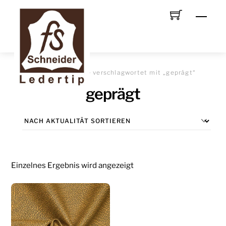
Skip
Men
to
content
START
/ Produkte verschlagwortet mit „geprägt“
geprägt
Einzelnes Ergebnis wird angezeigt